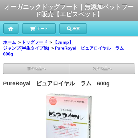
オーガニックドッグフード｜無添加ペットフー
ド販売【エビスペット】
カート
検索
ホーム
＞
ドッグフード
＞
【Jump】
ジャンプ(半生タイプ他)
＞
PureRoyal ピュアロイヤル ラム
600g
前の商品へ
次の商品へ
PureRoyal ピュアロイヤル ラム 600g