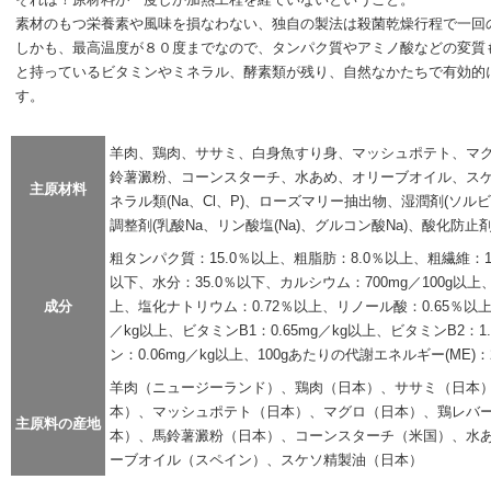
素材のもつ栄養素や風味を損なわない、独自の製法は殺菌乾燥行程で一回
しかも、最高温度が８０度までなので、タンパク質やアミノ酸などの変質
と持っているビタミンやミネラル、酵素類が残り、自然なかたちで有効的
す。
羊肉、鶏肉、ササミ、白身魚すり身、マッシュポテト、マ
鈴薯澱粉、コーンスターチ、水あめ、オリーブオイル、ス
主原材料
ネラル類(Na、Cl、P)、ローズマリー抽出物、湿潤剤(ソル
調整剤(乳酸Na、リン酸塩(Na)、グルコン酸Na)、酸化防止剤(
粗タンパク質：15.0％以上、粗脂肪：8.0％以上、粗繊維：1
以下、水分：35.0％以下、カルシウム：700mg／100g以上、
成分
上、塩化ナトリウム：0.72％以上、リノール酸：0.65％以上
／kg以上、ビタミンB1：0.65mg／kg以上、ビタミンB2：1
ン：0.06mg／kg以上、100gあたりの代謝エネルギー(ME)：25
羊肉（ニュージーランド）、鶏肉（日本）、ササミ（日本
本）、マッシュポテト（日本）、マグロ（日本）、鶏レバ
主原料の産地
本）、馬鈴薯澱粉（日本）、コーンスターチ（米国）、水
ーブオイル（スペイン）、スケソ精製油（日本）