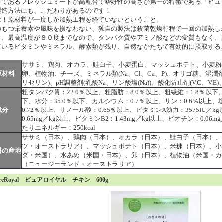
料であるフレッシュミートが高配合で嗜好性の高さが第一の特徴である「ピュ
製造方法にも、こだわりがあるのです！
は！原材料が一度しか加熱工程を経ていないということ。
のもつ栄養素や風味を損なわない、独自の製法は殺菌乾燥行程で一回の加熱し
も、最高温度が８０度までなので、タンパク質やアミノ酸などの変質もなく、
ているビタミンやミネラル、酵素類が残り、自然なかたちで有効的に摂取する
ササミ、鶏肉、オカラ、鮭白子、小麦蛋白、マッシュポテト、小麦粉
原材料
卵、植物油、チーズ、ミネラル類(Na、Cl、Ca、P)、オリゴ糖、湿潤
リセリン)、pH調整剤(乳酸Na、リン酸塩(Na))、酸化防止剤(V.C、V.E
粗タンパク質：22.0％以上、粗脂肪：8.0％以上、粗繊維：1.8％以下
下、水分：35.0％以下、カルシウム：0.7％以上、リン：0.6％以上
成分
0.72％以上、リノール酸：0.65％以上、ビタミンA効力：3575IU／k
0.65mg／kg以上、ビタミンB2：1.43mg／kg以上、ビオチン：0.06mg
たりエネルギー：250kcal
ササミ（日本）、鶏肉（日本）、オカラ（日本）、鮭白子（日本）、
ツ・オーストラリア）、マッシュポテト（日本）、米糠（日本）、小
料の産地
ダ・米国）、水あめ（米国・日本）、卵（日本）、植物油（米国・カ
（ニュージーランド・オーストラリア）
ureRoyal ピュアロイヤル チキン 600g