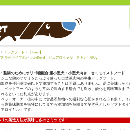
>
ドッグフード
>
【Jump】
プ(半生タイプ他)
>
PureRoyal ピュアロイヤル チキン 600g
・整腸のためにオリゴ糖配合 超小型犬・小型犬向き セミモイストフード
ッシュな鶏のササミをたっぷり使った自然派志向の半生ドッグフード。
添加物を使用基準値以下で添加することは問題はありません。逆に美味しそう
り、ペットフードのような常温で流通する場合でも腐敗、酸化を賞味期限まで
られるといった利点があります。
しペットオーナー様の中には食品添加物への過剰な心配をされる方も多く、そ
える為賞味期限を犠牲にしてまでも添加物を極限まで削ぎ落としたソフトタイ
ュアロイヤル」です。
わりの製造方法が美味しさのヒミツです！