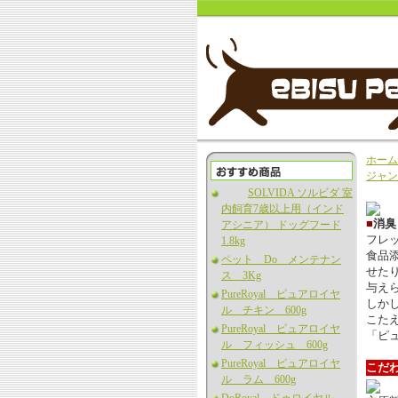
ホーム
ジャン
SOLVIDA ソルビダ 室
内飼育7歳以上用（インド
■
消臭
アシニア） ドッグフード
フレ
1.8kg
食品
ペット Do メンテナン
せた
ス 3Kg
与え
PureRoyal ピュアロイヤ
しか
ル チキン 600g
こた
PureRoyal ピュアロイヤ
「ピ
ル フィッシュ 600g
PureRoyal ピュアロイヤ
こだ
ル ラム 600g