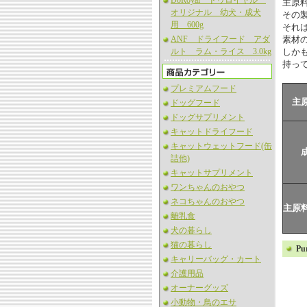
DoRoyal ドゥロイヤル
主原
オリジナル 幼犬・成犬
その
用 600g
それ
ANF ドライフード アダ
素材
ルト ラム・ライス 3.0kg
しか
持っ
プレミアムフード
主
ドッグフード
ドッグサプリメント
キャットドライフード
キャットウェットフード(缶
詰他)
キャットサプリメント
ワンちゃんのおやつ
ネコちゃんのおやつ
主原
離乳食
犬の暮らし
猫の暮らし
P
キャリーバッグ・カート
介護用品
オーナーグッズ
小動物・鳥のエサ