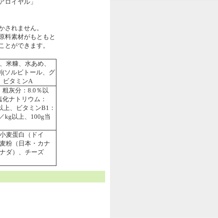
アロイヤル」
かされません。
原料素材がもともと
ことができます。
、米糠、水あめ、
剤(ソルビトール、グ
)、ビタミンA
、粗灰分：8.0％以
、塩化ナトリウム：
g以上、ビタミンB1：
／kg以上、100g当
小麦蛋白（ドイ
麦粉（日本・カナ
ナダ）、チーズ